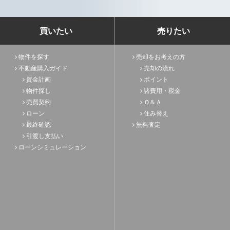
買いたい
売りたい
物件を探す
売却をお考えの方
不動産購入ガイド
売却の流れ
資金計画
ポイント
物件探し
諸費用・税金
売買契約
Ｑ＆Ａ
ローン
住み替え
最終確認
無料査定
引渡し支払い
ローンシミュレーション