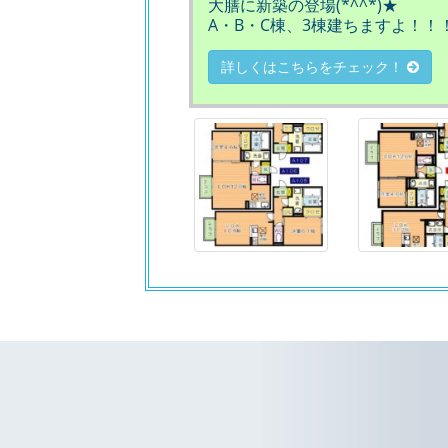
大膳に新築の登場(*^^*)★
A・B・C棟、3棟建ちますよ！！
詳しくはこちらをチェック！