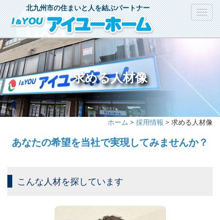
北九州市の住まいと人を結ぶパートナー
Toggl
navig
求める人材像
ホーム
>
採用情報
> 求める人材像
あなたの希望を当社で実現してみませんか？
こんな人材を探しています